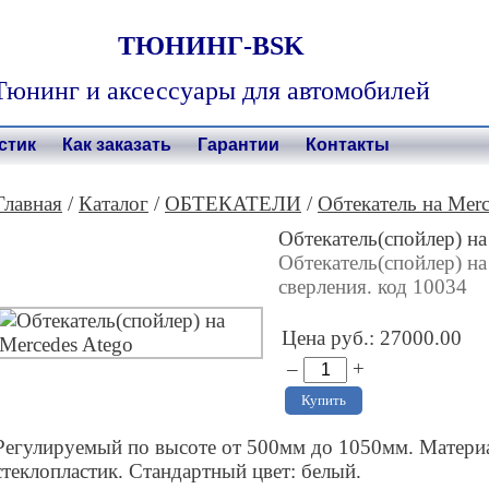
ТЮНИНГ-BSK
Тюнинг и аксессуары для автомобилей
стик
Как заказать
Гарантии
Контакты
Главная
/
Каталог
/
ОБТЕКАТЕЛИ
/
Обтекатель на Merc
Обтекатель(спойлер) на
Обтекатель(спойлер) на
сверления. код 10034
Цена руб.:
27000.00
–
+
Регулируемый по высоте от 500мм до 1050мм. Матери
стеклопластик. Стандартный цвет: белый.