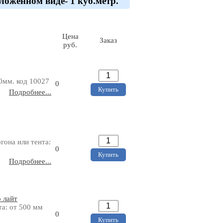
сложенном виде- 1 куб.метр.
Цена
Заказ
руб.
0мм. код 10027
0
Подробнее...
гона или тента:
0
Подробнее...
 лайт
та: от 500 мм
0