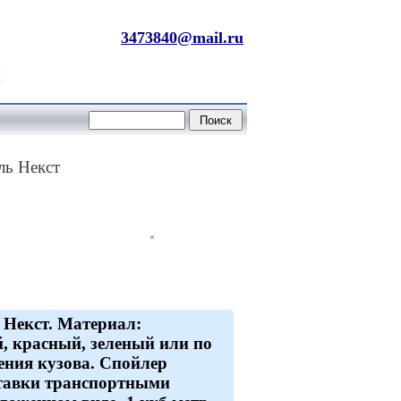
3473840@mail.ru
й
ль Некст
 Некст. Материал:
, красный, зеленый или по
ения кузова. Спойлер
оставки транспортными