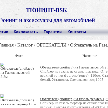
ТЮНИНГ-BSK
Тюнинг и аксессуары для автомобилей
стик
Как заказать
Гарантии
Контакты
Главная
/
Каталог
/
ОБТЕКАТЕЛИ
/ Обтекатель на Газе
Фото
Название
Обтекатель(спойлер) на Газель высотой 2
Спойлер на газель из стеклопластика. От 
верхней точки фургона(тента)- 110см. Ст
белый. Установка. Самовывоз. код 1005
Обтекатель(спойлер) на газель фермер 1,
Спойлер на газель фермер из стеклопласти
кабина). Высота фургона(тента)-1м80см. 